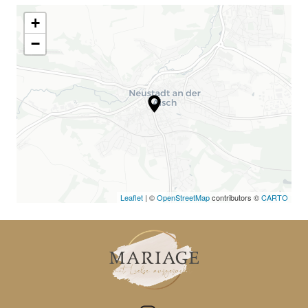
+
−
Leaflet
| ©
OpenStreetMap
contributors ©
CARTO