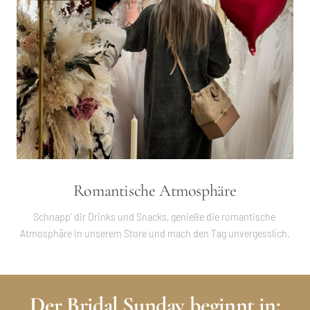
Romantische Atmosphäre
Schnapp' dir Drinks und Snacks, genieße die romantische 
Atmosphäre in unserem Store und mach den Tag unvergesslich.
Der 
Bridal 
Sunday 
beginnt 
in: