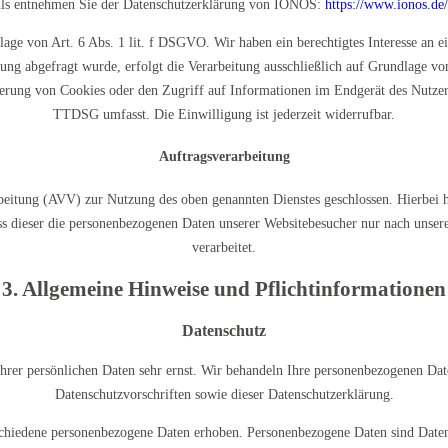
ails entnehmen Sie der Datenschutzerklärung von IONOS:
https://www.ionos.de/
e von Art. 6 Abs. 1 lit. f DSGVO. Wir haben ein berechtigtes Interesse an ein
ung abgefragt wurde, erfolgt die Verarbeitung ausschließlich auf Grundlage v
rung von Cookies oder den Zugriff auf Informationen im Endgerät des Nutzers
TTDSG umfasst. Die Einwilligung ist jederzeit widerrufbar.
Auftragsverarbeitung
beitung (AVV) zur Nutzung des oben genannten Dienstes geschlossen. Hierbei ha
dass dieser die personenbezogenen Daten unserer Websitebesucher nur nach un
verarbeitet.
3. Allgemeine Hinweise und Pflicht­informationen
Datenschutz
hrer persönlichen Daten sehr ernst. Wir behandeln Ihre personenbezogenen Dat
Datenschutzvorschriften sowie dieser Datenschutzerklärung.
chiedene personenbezogene Daten erhoben. Personenbezogene Daten sind Daten, 