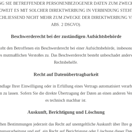
NG SIE BETREFFENDER PERSONENBEZOGENER DATEN ZUM ZWEC
 SOWEIT ES MIT SOLCHER DIREKTWERBUNG IN VERBINDUNG STE
CHLIESSEND NICHT MEHR ZUM ZWECKE DER DIREKTWERBUNG VE
ABS. 2 DSGVO).
Beschwerde­recht bei der zuständigen Aufsichts­behörde
ht den Betroffenen ein Beschwerderecht bei einer Aufsichtsbehörde, insbesond
des mutmaßlichen Verstoßes zu. Das Beschwerderecht besteht unbeschadet anderw
Rechtsbehelfe.
Recht auf Daten­übertrag­barkeit
dlage Ihrer Einwilligung oder in Erfüllung eines Vertrags automatisiert verarb
zu lassen. Sofern Sie die direkte Übertragung der Daten an einen anderen Vera
es technisch machbar ist.
Auskunft, Berichtigung und Löschung
hen Bestimmungen jederzeit das Recht auf unentgeltliche Auskunft über Ihre 
nverarbeitung und ggf. ein Recht auf Berichtigung oder Löschung dieser Da