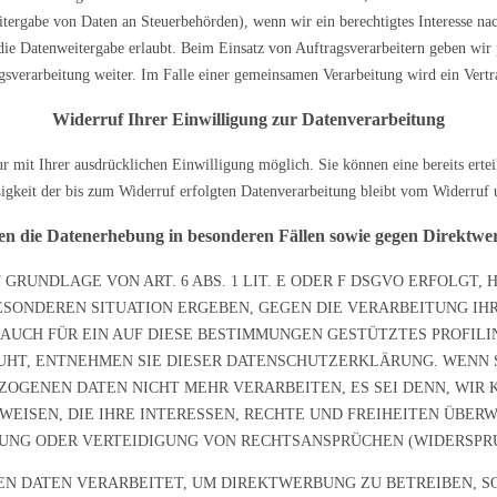
Weitergabe von Daten an Steuerbehörden), wenn wir ein berechtigtes Interesse n
die Datenweitergabe erlaubt. Beim Einsatz von Auftragsverarbeitern geben wi
agsverarbeitung weiter. Im Falle einer gemeinsamen Verarbeitung wird ein Vert
Widerruf Ihrer Einwilligung zur Datenverarbeitung
 mit Ihrer ausdrücklichen Einwilligung möglich. Sie können eine bereits ertei
gkeit der bis zum Widerruf erfolgten Datenverarbeitung bleibt vom Widerruf 
en die Datenerhebung in besonderen Fällen sowie gegen Direktw
RUNDLAGE VON ART. 6 ABS. 1 LIT. E ODER F DSGVO ERFOLGT, H
 BESONDEREN SITUATION ERGEBEN, GEGEN DIE VERARBEITUNG I
 AUCH FÜR EIN AUF DIESE BESTIMMUNGEN GESTÜTZTES PROFILI
UHT, ENTNEHMEN SIE DIESER DATENSCHUTZERKLÄRUNG. WENN 
ZOGENEN DATEN NICHT MEHR VERARBEITEN, ES SEI DENN, WI
EISEN, DIE IHRE INTERESSEN, RECHTE UND FREIHEITEN ÜBER
G ODER VERTEIDIGUNG VON RECHTSANSPRÜCHEN (WIDERSPRUCH
 DATEN VERARBEITET, UM DIREKTWERBUNG ZU BETREIBEN, SO 